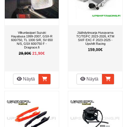
Vilkunlasipari Suzuki
Jäähdytinsarja Husqvarna
Hayabusa 1999-2007, GSX-R
TC/TE/FC 2023-2026, KTM
600/750, TL 1000 S/R, SV 650
SX/F EXC-F 2023-2025 -
N/S, GSX 600/750 F -
Upshift Racing
Dragrace.fi
159,00€
29,90€
21,90€
Näytä
Näytä