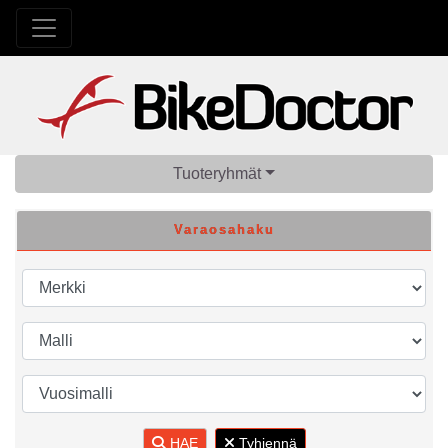
Tuoteryhmät
Varaosahaku
HAE
Tyhjennä