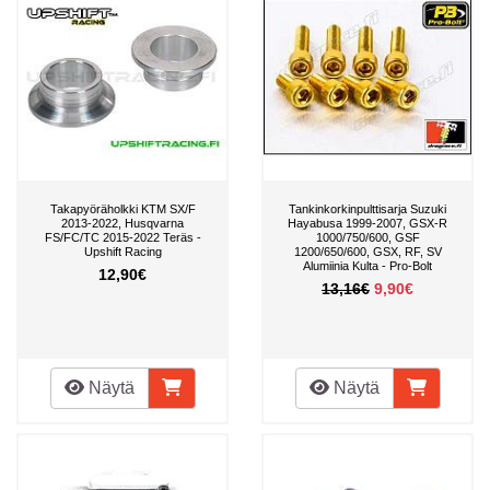
Takapyöräholkki KTM SX/F
Tankinkorkinpulttisarja Suzuki
2013-2022, Husqvarna
Hayabusa 1999-2007, GSX-R
FS/FC/TC 2015-2022 Teräs -
1000/750/600, GSF
Upshift Racing
1200/650/600, GSX, RF, SV
Alumiinia Kulta - Pro-Bolt
12,90€
13,16€
9,90€
Näytä
Näytä