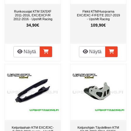
Runkosuojat KTM SX/SXF
Flekti KTM/Husqvarna
2011-2016, EXC/EXCF/R
EXC/EXC-F/FE/TE 2017-2019
2012-2016 - Upshift Racing
- Upshift Racing
34,90€
109,90€
Näytä
Näytä
Ketjunlaahain KTM EXC/EXC-
Ketjunohjain Täydellinen KTM