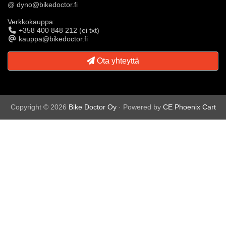
@ dyno@bikedoctor.fi
Verkkokauppa:
+358 400 848 212 (ei txt)
kauppa@bikedoctor.fi
Ota yhteyttä
Copyright © 2026
Bike Doctor Oy
· Powered by
CE Phoenix Cart