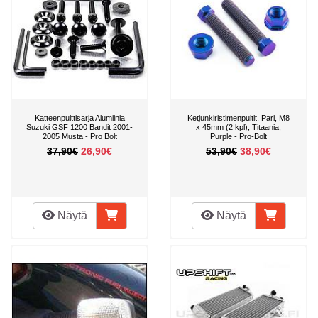
Katteenpulttisarja Alumiinia
Ketjunkiristimenpultit, Pari, M8
Suzuki GSF 1200 Bandit 2001-
x 45mm (2 kpl), Titaania,
2005 Musta - Pro Bolt
Purple - Pro-Bolt
37,90€
26,90€
53,90€
38,90€
Näytä
Näytä