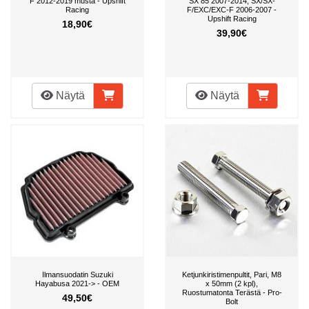
F 2012-2019 musta - Upshift
SX 85 2007-2014, SX/SX-
Racing
F/EXC/EXC-F 2006-2007 -
Upshift Racing
18,90€
39,90€
Näytä
Näytä
Ilmansuodatin Suzuki
Ketjunkiristimenpultit, Pari, M8
Hayabusa 2021-> - OEM
x 50mm (2 kpl),
Ruostumatonta Terästä - Pro-
49,50€
Bolt