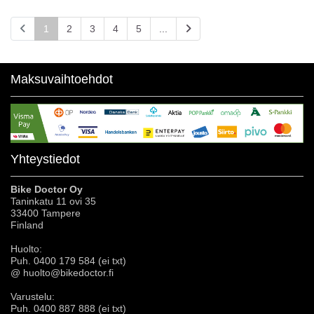
1
2
3
4
5
...
Maksuvaihtoehdot
Yhteystiedot
Bike Doctor Oy
Taninkatu 11 ovi 35
33400 Tampere
Finland
Huolto:
Puh. 0400 179 584 (ei txt)
@ huolto@bikedoctor.fi
Varustelu:
Puh. 0400 887 888 (ei txt)