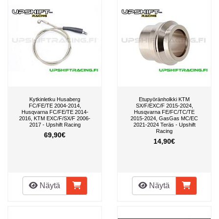
Kytkinletku Husaberg
Etupyöränholkki KTM
FC/FE/TE 2004-2014,
SX/F/EXC/F 2015-2024,
Husqvarna FC/FE/TE 2014-
Husqvarna FE/FC/TC/TE
2016, KTM EXC/F/SX/F 2006-
2015-2024, GasGas MC/EC
2017 - Upshift Racing
2021-2024 Teräs - Upshift
Racing
69,90€
14,90€
Näytä
Näytä