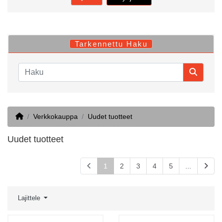
Tarkennettu Haku
Home
Verkkokauppa
Uudet tuotteet
Uudet tuotteet
1
2
3
4
5
...
Lajittele