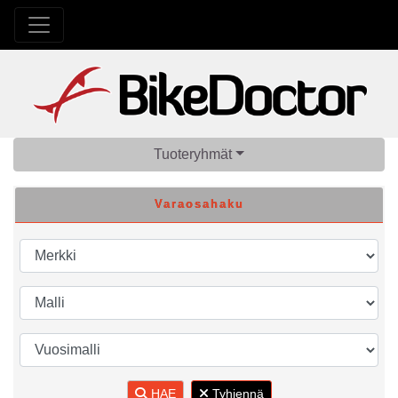
Tuoteryhmät
Varaosahaku
HAE
Tyhjennä