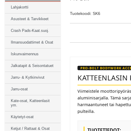
Lahjakortti
Tuotekoodi: SK6
Asusteet & Tarvikkeet
Crash Pads-Kaat.suoj.
Ilmansuodattimet & Osat
Iskunvaimennus
Jalkatapit & Seisontatuet
PRO-BOLT BODYWORK ACCE
KATTEENLASIN 
Jarru- & Kytkinvivut
Jarru-osat
Viimeistele moottoripyöräsi
alumiinisarjalla. Tämä sar
Kate-osat, Katteenlasit
harmaantuneet tai hapettune
ym.
pulteilla.
Käytetyt-osat
Ketjut / Rattaat & Osat
TUOTETIEDOT: