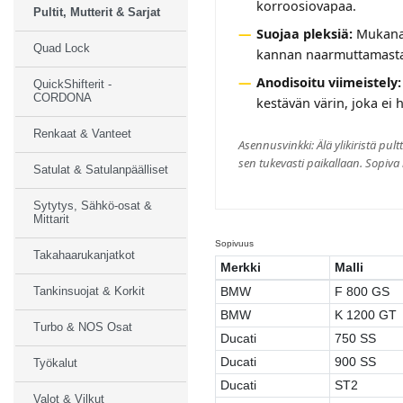
korroosiovapaa.
Pultit, Mutterit & Sarjat
Suojaa pleksiä:
Mukana t
Quad Lock
kannan naarmuttamasta 
Anodisoitu viimeistely:
QuickShifterit -
CORDONA
kestävän värin, joka ei 
Renkaat & Vanteet
Asennusvinkki: Älä ylikiristä pul
sen tukevasti paikallaan. Sopiv
Satulat & Satulanpäälliset
Sytytys, Sähkö-osat &
Mittarit
Sopivuus
Takahaarukanjatkot
Merkki
Malli
BMW
F 800 GS
Tankinsuojat & Korkit
BMW
K 1200 GT
Turbo & NOS Osat
Ducati
750 SS
Ducati
900 SS
Työkalut
Ducati
ST2
Valot & Vilkut