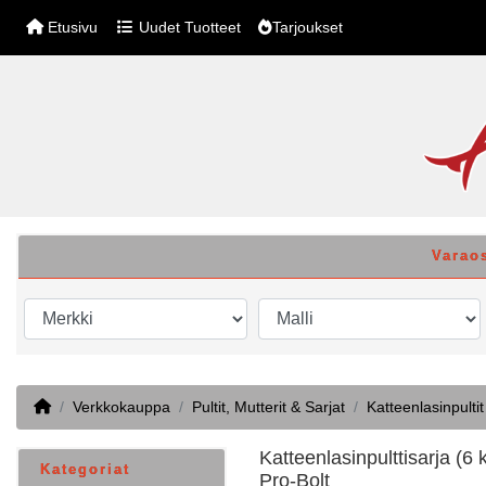
Etusivu
Uudet Tuotteet
Tarjoukset
Varao
Home
Verkkokauppa
Pultit, Mutterit & Sarjat
Katteenlasinpultit
Katteenlasinpulttisarja (6
Kategoriat
Pro-Bolt