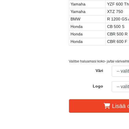
Yamaha
YZF 600 Th
Yamaha
XTZ 750
BMW
R 1200 GS 
Honda
CB 500 S
Honda
CBR 500 R
Honda
CBR 600 F
Valitse haluamasi koko- ja/tai värivaih
Väri
Logo
Lisää o