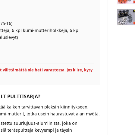
75-T6)
tteja, 6 kpl kumi-mutteriholkkeja, 6 kpl
luslevyt)
t välttämättä ole heti varastossa. Jos kiire, kysy
LT PULTTISARJA?
tää kaiken tarvittavan pleksin kiinnitykseen,
i-mutterit, jotka usein haurastuvat ajan myötä.
stettu suurlujuus-alumiinista, joka on
siä teräspultteja kevyempi ja täysin