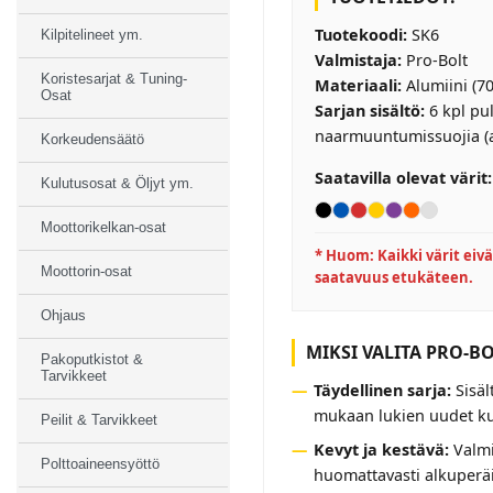
Tuotekoodi:
SK6
Kilpitelineet ym.
Valmistaja:
Pro-Bolt
Koristesarjat & Tuning-
Materiaali:
Alumiini (70
Osat
Sarjan sisältö:
6 kpl pul
naarmuuntumissuojia (a
Korkeudensäätö
Saatavilla olevat värit:
Kulutusosat & Öljyt ym.
Moottorikelkan-osat
* Huom: Kaikki värit eivä
Moottorin-osat
saatavuus etukäteen.
Ohjaus
MIKSI VALITA PRO-BO
Pakoputkistot &
Tarvikkeet
Täydellinen sarja:
Sisäl
mukaan lukien uudet kum
Peilit & Tarvikkeet
Kevyt ja kestävä:
Valmi
Polttoaineensyöttö
huomattavasti alkuperäi