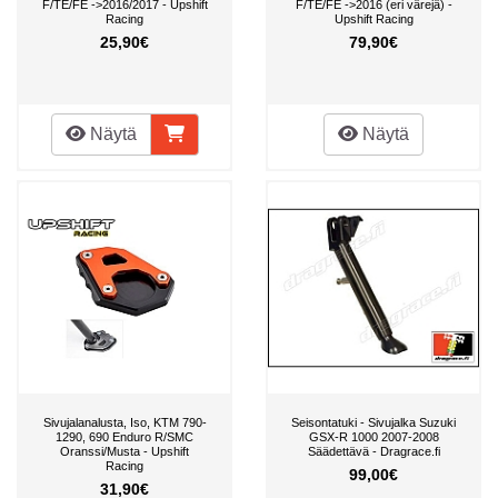
F/TE/FE ->2016/2017 - Upshift
F/TE/FE ->2016 (eri värejä) -
Racing
Upshift Racing
25,90€
79,90€
Näytä
Näytä
Sivujalanalusta, Iso, KTM 790-
Seisontatuki - Sivujalka Suzuki
1290, 690 Enduro R/SMC
GSX-R 1000 2007-2008
Oranssi/Musta - Upshift
Säädettävä - Dragrace.fi
Racing
99,00€
31,90€