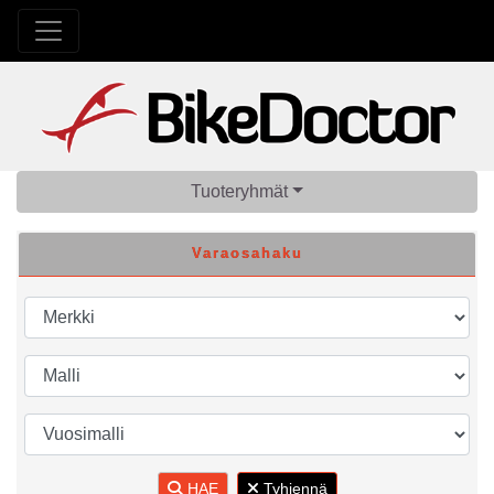
Tuoteryhmät
Varaosahaku
HAE
Tyhjennä