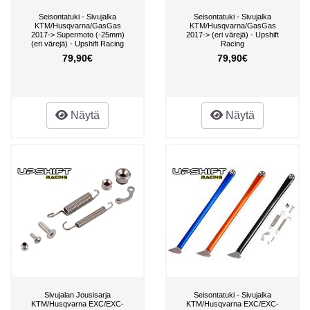
Seisontatuki - Sivujalka
Seisontatuki - Sivujalka
KTM/Husqvarna/GasGas
KTM/Husqvarna/GasGas
2017-> Supermoto (-25mm)
2017-> (eri värejä) - Upshift
(eri värejä) - Upshift Racing
Racing
79,90€
79,90€
Näytä
Näytä
Sivujalan Jousisarja
Seisontatuki - Sivujalka
KTM/Husqvarna EXC/EXC-
KTM/Husqvarna EXC/EXC-