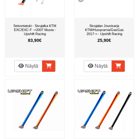
Seisontatuki - Sivujalka KTM
Sivujalan Jousisarja
EXC/EXC-F ->2007 Musta -
KTM/Husqvarna/GasGas
Upshift Racing
2017-> - Upshift Racing
83,90€
25,90€
Näytä
Näytä