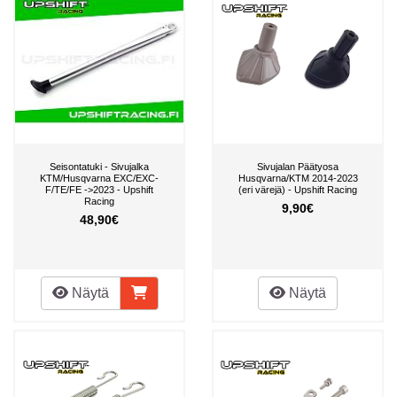
Seisontatuki - Sivujalka
Sivujalan Päätyosa
KTM/Husqvarna EXC/EXC-
Husqvarna/KTM 2014-2023
F/TE/FE ->2023 - Upshift
(eri värejä) - Upshift Racing
Racing
9,90€
48,90€
Näytä
Näytä