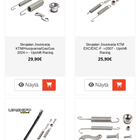
Sivujalan Jousisarja
Sivujalan Jousisarja KTM
KTM/Husqvarna/GasGas
EXC/EXC-F ->2007 - Upshift
2024-> - Upshift Racing
Racing
29,90€
25,90€
Näytä
Näytä