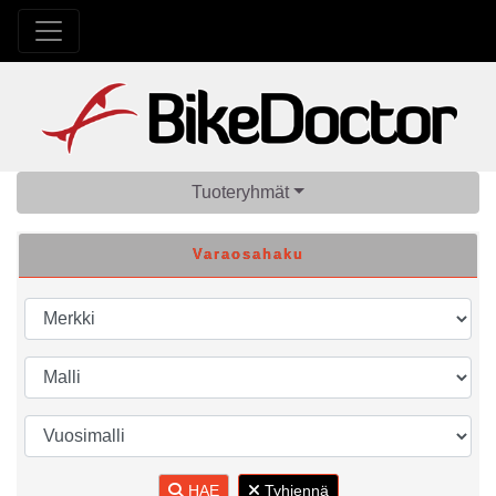
Tuoteryhmät
Varaosahaku
HAE
Tyhjennä