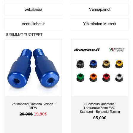
Sekalaisia
Värinäpainot
Venttiilinhatut
Yläkolmion Mutterit
UUSIMMAT TUOTTEET
Värinäpainot Yamaha Sininen -
Huoltopukkiadapterit /
MFW
Lankarullat 8mm EVO
Standard - Bonamici Racing
29,90€
19,90€
65,00€