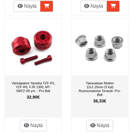
Näytä
Näytä
Värinäpainot Yamaha YZF-R1,
Takarattaan Mutteri
YZF-R6, FJR 1300, MT-
12x1.25mm (5 kpl)
09/FZ-09 ym. - Pro Bolt
Ruostumatonta Terästä- Pro-
Bolt
32,90€
36,33€
Näytä
Näytä