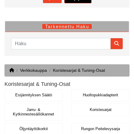
Tarkennettu Haku
Home
Verkkokauppa
Koristesarjat & Tuning-Osat
Koristesarjat & Tuning-Osat
Esijännityksen Säätö
Huoltopukkiadapterit
Jarru- &
Koristesarjat
Kytkinnestesäiliökannet
Öljyntäyttökorkit
Rungon Peitelevysarja