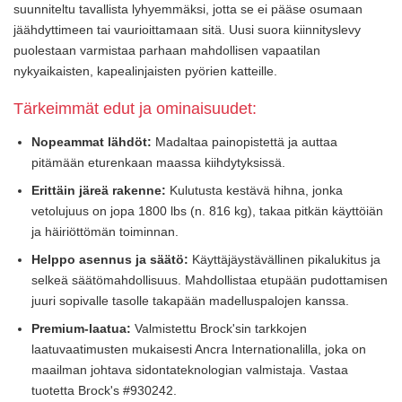
suunniteltu tavallista lyhyemmäksi, jotta se ei pääse osumaan
jäähdyttimeen tai vaurioittamaan sitä. Uusi suora kiinnityslevy
puolestaan varmistaa parhaan mahdollisen vapaatilan
nykyaikaisten, kapealinjaisten pyörien katteille.
Tärkeimmät edut ja ominaisuudet:
Nopeammat lähdöt:
Madaltaa painopistettä ja auttaa
pitämään eturenkaan maassa kiihdytyksissä.
Erittäin järeä rakenne:
Kulutusta kestävä hihna, jonka
vetolujuus on jopa 1800 lbs (n. 816 kg), takaa pitkän käyttöiän
ja häiriöttömän toiminnan.
Helppo asennus ja säätö:
Käyttäjäystävällinen pikalukitus ja
selkeä säätömahdollisuus. Mahdollistaa etupään pudottamisen
juuri sopivalle tasolle takapään madelluspalojen kanssa.
Premium-laatua:
Valmistettu Brock'sin tarkkojen
laatuvaatimusten mukaisesti Ancra Internationalilla, joka on
maailman johtava sidontateknologian valmistaja. Vastaa
tuotetta Brock's #930242.