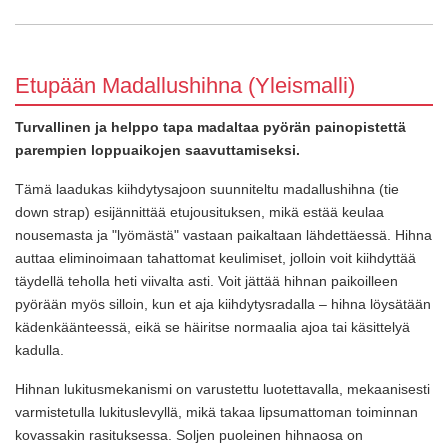
Etupään Madallushihna (Yleismalli)
Turvallinen ja helppo tapa madaltaa pyörän painopistettä
parempien loppuaikojen saavuttamiseksi.
Tämä laadukas kiihdytysajoon suunniteltu madallushihna (tie
down strap) esijännittää etujousituksen, mikä estää keulaa
nousemasta ja "lyömästä" vastaan paikaltaan lähdettäessä. Hihna
auttaa eliminoimaan tahattomat keulimiset, jolloin voit kiihdyttää
täydellä teholla heti viivalta asti. Voit jättää hihnan paikoilleen
pyörään myös silloin, kun et aja kiihdytysradalla – hihna löysätään
kädenkäänteessä, eikä se häiritse normaalia ajoa tai käsittelyä
kadulla.
Hihnan lukitusmekanismi on varustettu luotettavalla, mekaanisesti
varmistetulla lukituslevyllä, mikä takaa lipsumattoman toiminnan
kovassakin rasituksessa. Soljen puoleinen hihnaosa on