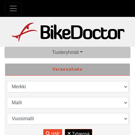
Tuoteryhmät
Varaosahaku
HAE
Tyhjennä