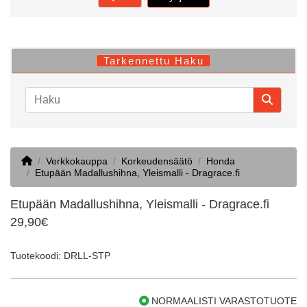
Tarkennettu Haku
Home
Verkkokauppa
Korkeudensäätö
Honda
Etupään Madallushihna, Yleismalli - Dragrace.fi
Etupään Madallushihna, Yleismalli - Dragrace.fi
29,90€
Tuotekoodi: DRLL-STP
NORMAALISTI VARASTOTUOTE