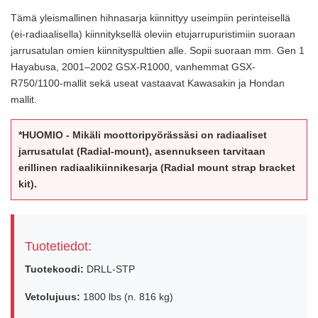
Tämä yleismallinen hihnasarja kiinnittyy useimpiin perinteisellä
(ei-radiaalisella) kiinnityksellä oleviin etujarrupuristimiin suoraan
jarrusatulan omien kiinnityspulttien alle. Sopii suoraan mm. Gen 1
Hayabusa, 2001–2002 GSX-R1000, vanhemmat GSX-
R750/1100-mallit sekä useat vastaavat Kawasakin ja Hondan
mallit.
*HUOMIO - Mikäli moottoripyörässäsi on radiaaliset
jarrusatulat (Radial-mount), asennukseen tarvitaan
erillinen radiaalikiinnikesarja (Radial mount strap bracket
kit).
Tuotetiedot:
Tuotekoodi:
DRLL-STP
Vetolujuus:
1800 lbs (n. 816 kg)