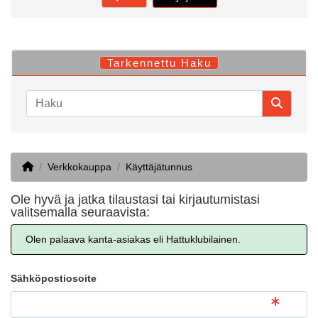
Tarkennettu Haku
Home
Verkkokauppa
Käyttäjätunnus
Ole hyvä ja jatka tilaustasi tai kirjautumistasi
valitsemalla seuraavista:
Olen palaava kanta-asiakas eli Hattuklubilainen.
Sähköpostiosoite