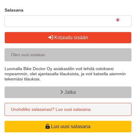
Salasana
Kirjaudu sisään
Olen uusi asiakas.
Luomalla Bike Doctor Oy asiakastilin voit tehdä ostoksesi
nopeammin, olet ajantasalla tilauksista, ja voit katsella aiemmin
tekemiäsi tilauksia.
Jatka
Unohditko salasanasi? Luo uusi salasana.
Luo uusi salasana