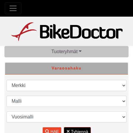
Tuoteryhmät
Varaosahaku
HAE
Tyhjennä