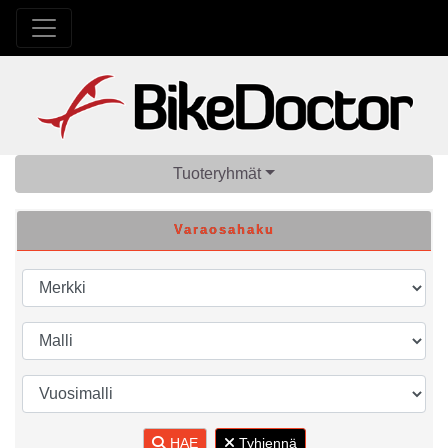
Tuoteryhmät
Varaosahaku
HAE
Tyhjennä