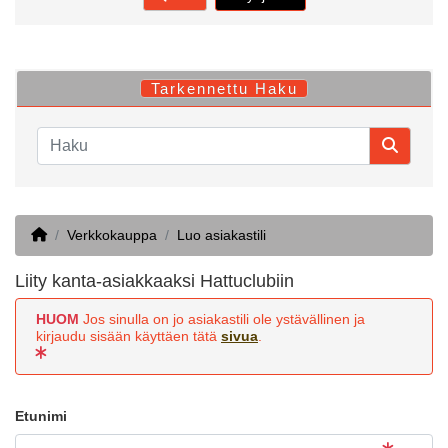
Tarkennettu Haku
Home
Verkkokauppa
Luo asiakastili
Liity kanta-asiakkaaksi Hattuclubiin
HUOM
Jos sinulla on jo asiakastili ole ystävällinen ja
kirjaudu sisään käyttäen tätä
sivua
.
Etunimi