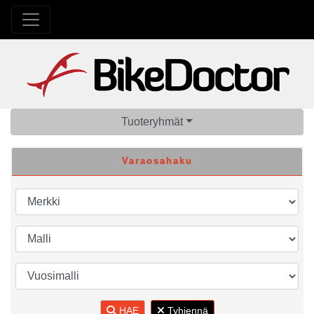
Tuoteryhmät
Varaosahaku
HAE
Tyhjennä