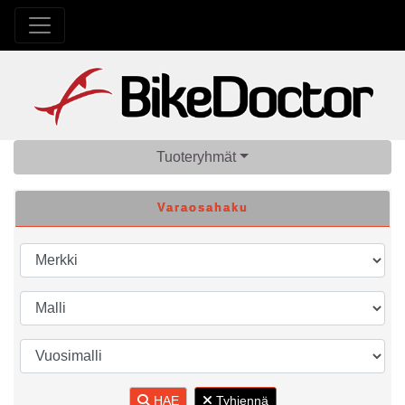
Tuoteryhmät
Varaosahaku
HAE
Tyhjennä