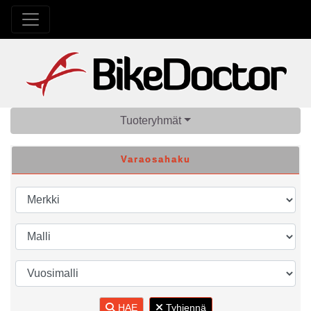
Tuoteryhmät
Varaosahaku
HAE
Tyhjennä