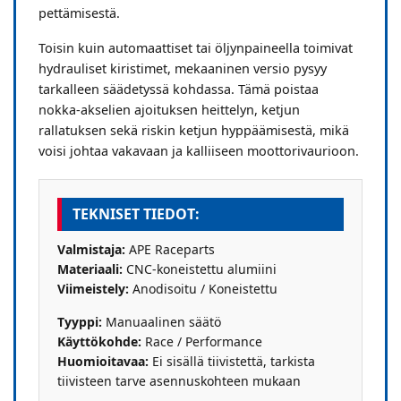
pettämisestä.
Toisin kuin automaattiset tai öljynpaineella toimivat
hydrauliset kiristimet, mekaaninen versio pysyy
tarkalleen säädetyssä kohdassa. Tämä poistaa
nokka-akselien ajoituksen heittelyn, ketjun
rallatuksen sekä riskin ketjun hyppäämisestä, mikä
voisi johtaa vakavaan ja kalliiseen moottorivaurioon.
TEKNISET TIEDOT:
Valmistaja:
APE Raceparts
Materiaali:
CNC-koneistettu alumiini
Viimeistely:
Anodisoitu / Koneistettu
Tyyppi:
Manuaalinen säätö
Käyttökohde:
Race / Performance
Huomioitavaa:
Ei sisällä tiivistettä, tarkista
tiivisteen tarve asennuskohteen mukaan