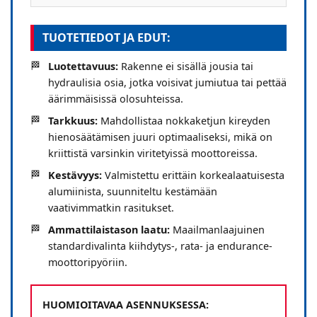
TUOTETIEDOT JA EDUT:
Luotettavuus:
Rakenne ei sisällä jousia tai
hydraulisia osia, jotka voisivat jumiutua tai pettää
äärimmäisissä olosuhteissa.
Tarkkuus:
Mahdollistaa nokkaketjun kireyden
hienosäätämisen juuri optimaaliseksi, mikä on
kriittistä varsinkin viritetyissä moottoreissa.
Kestävyys:
Valmistettu erittäin korkealaatuisesta
alumiinista, suunniteltu kestämään
vaativimmatkin rasitukset.
Ammattilaistason laatu:
Maailmanlaajuinen
standardivalinta kiihdytys-, rata- ja endurance-
moottoripyöriin.
HUOMIOITAVAA ASENNUKSESSA: