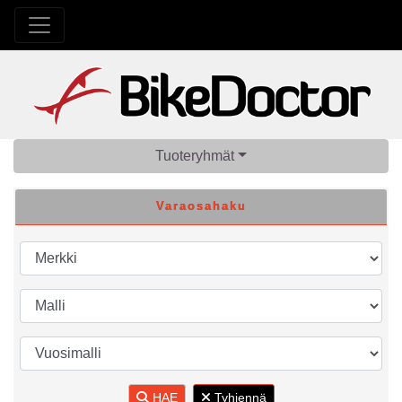
Tuoteryhmät
Varaosahaku
HAE
Tyhjennä