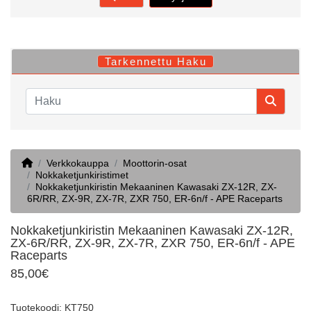
Tarkennettu Haku
Home
Verkkokauppa
Moottorin-osat
Nokkaketjunkiristimet
Nokkaketjunkiristin Mekaaninen Kawasaki ZX-12R, ZX-
6R/RR, ZX-9R, ZX-7R, ZXR 750, ER-6n/f - APE Raceparts
Nokkaketjunkiristin Mekaaninen Kawasaki ZX-12R,
ZX-6R/RR, ZX-9R, ZX-7R, ZXR 750, ER-6n/f - APE
Raceparts
85,00€
Tuotekoodi: KT750