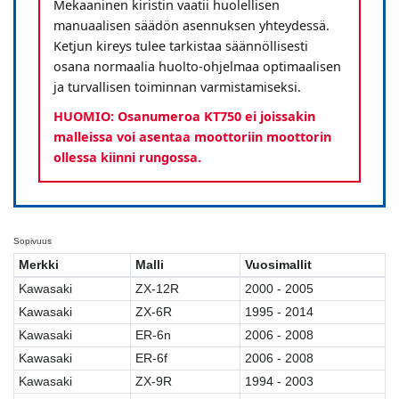
Mekaaninen kiristin vaatii huolellisen
manuaalisen säädön asennuksen yhteydessä.
Ketjun kireys tulee tarkistaa säännöllisesti
osana normaalia huolto-ohjelmaa optimaalisen
ja turvallisen toiminnan varmistamiseksi.
HUOMIO: Osanumeroa KT750 ei joissakin
malleissa voi asentaa moottoriin moottorin
ollessa kiinni rungossa.
Sopivuus
Merkki
Malli
Vuosimallit
Kawasaki
ZX-12R
2000 - 2005
Kawasaki
ZX-6R
1995 - 2014
Kawasaki
ER-6n
2006 - 2008
Kawasaki
ER-6f
2006 - 2008
Kawasaki
ZX-9R
1994 - 2003