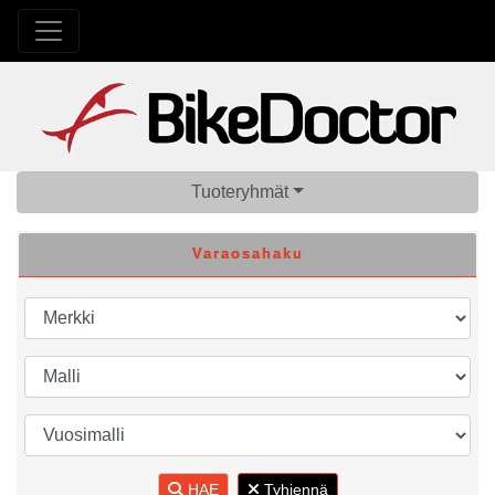
Tuoteryhmät
Varaosahaku
HAE
Tyhjennä