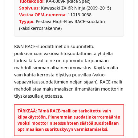
Tuotekoodi:
KA-6009R (Race Spec)
Sopivuus:
Kawasaki ZX-6R Ninja (2009–2015)
Vastaa OEM-numeroa:
11013-0038
Tyyppi:
Pestävä High-Flow RACE-suodatin
(kaksikerrosrakenne)
K&N RACE-suodattimet on suunniteltu
poikkeamaan vakiovaihtosuodattimista yhdellä
tärkeällä tavalla: ne on optimoitu tarjoamaan
mahdollisimman alhainen imuvastus. Käyttämällä
vain kahta kerrosta öljyttyä puuvillaa (vakio-
vapaavirtaussuodattimien neljän sijaan), RACE-malli
mahdollistaa maksimaalisen ilmamäärän moottoriin
täyskaasulla ajettaessa.
TÄRKEÄÄ: Tämä RACE-malli on tarkoitettu vain
kilpakäyttöön. Pienemmän suodatinkerrosmäärän
vuoksi moottorin seossuhteen säätöä suositellaan
optimaalisen suorituskyvyn varmistamiseksi.