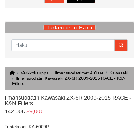
Tarkennettu Haku
Home
Verkkokauppa
Ilmansuodattimet & Osat
Kawasaki
Ilmansuodatin Kawasaki ZX-6R 2009-2015 RACE - K&N
Filters
Ilmansuodatin Kawasaki ZX-6R 2009-2015 RACE -
K&N Filters
142,00€
89,00€
Tuotekoodi: KA-6009R