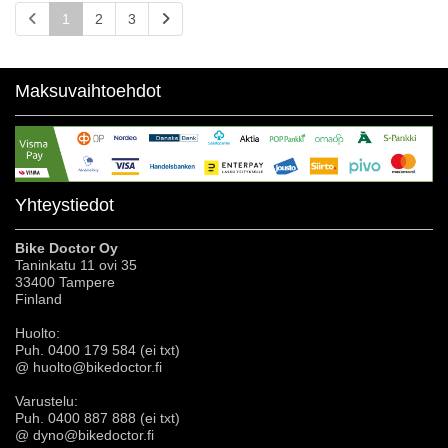
1
2
3
Maksuvaihtoehdot
Yhteystiedot
Bike Doctor Oy
Taninkatu 11 ovi 35
33400 Tampere
Finland
Huolto:
Puh. 0400 179 584 (ei txt)
@ huolto@bikedoctor.fi
Varustelu:
Puh. 0400 887 888 (ei txt)
@ dyno@bikedoctor.fi