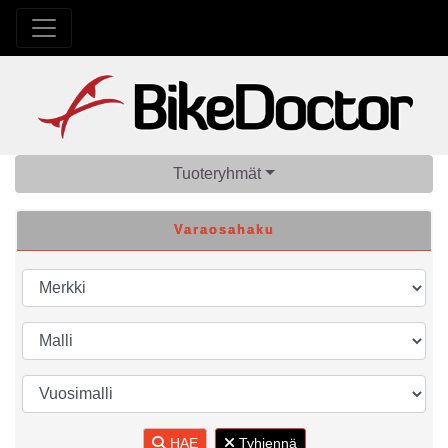
Tuoteryhmät
Varaosahaku
HAE
Tyhjennä