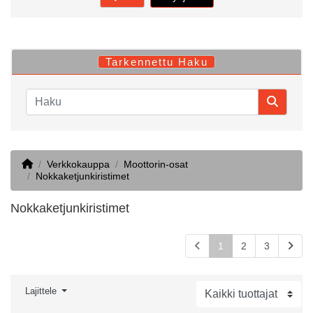
Tarkennettu Haku
Home
Verkkokauppa
Moottorin-osat
Nokkaketjunkiristimet
Nokkaketjunkiristimet
1
2
3
Lajittele