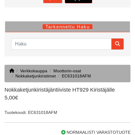
Tarkennettu Haku
Home
Verkkokauppa
Moottorin-osat
Nokkaketjunkiristimet
EC631018AFM
Nokkaketjunkiristäjäntiiviste HT929 Kiristäjälle
5,00€
Tuotekoodi: EC631018AFM
NORMAALISTI VARASTOTUOTE