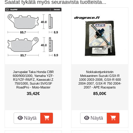
Saatat tykätä myös seuraavista tuotteista...
Jarrupalat Taka Honda CBR
Nokkaketjunkiristin
600/900/1000, Yamaha YZF-
Mekaaninen Suzuki GSX-R
R1/YZF-R6/FZ, Kawasaki Z
1000 2003-2008, GSX-R 600
750/1000, Suzuki SV/GSF
2004-2007, GSX-R 750 2004-
RoadPro - Moto-Master
2007 - APE Raceparts
35,42€
85,00€
Näytä
Näytä