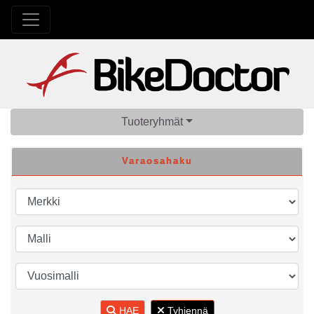
Tuoteryhmät
Varaosahaku
HAE
Tyhjennä