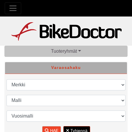
Tuoteryhmät
Varaosahaku
HAE
Tyhjennä