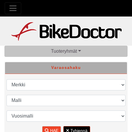
Tuoteryhmät
Varaosahaku
HAE
Tyhjennä