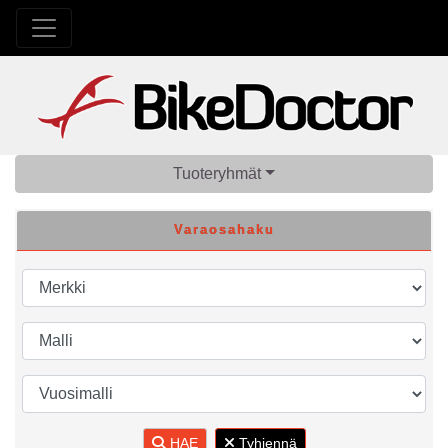
Tuoteryhmät
Varaosahaku
HAE
Tyhjennä