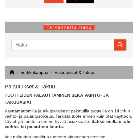
Tarkennettu Haku
Home
Verkkokauppa
Palautukset & Takuu
Palautukset & Takuu
TUOTTEIDEN PALAUTTAMINEN SEKÄ VAIHTO- JA
TAKUUASIAT
Käyttämättömillä ja alkuperäisesti pakatuilla tuotteilla on 14 vrk:n
vaihto- ja palautusoikeus. Tarkista tuote ennen kuin otat käyttöön,
käytettyjä tuotteita emme hyvitä asiakkaalle.
Sähkö-osilla ei ole
vaihto- tai palautusoikeutta.
Voit palauttaa hankitun tuotteen ainoastaan postitse.