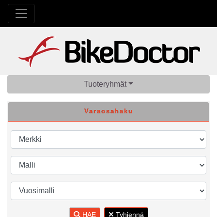
Tuoteryhmät
Varaosahaku
HAE
Tyhjennä