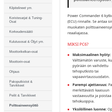
Kilpitelineet ym.
Power Commander 6 kytke
Koristesarjat & Tuning-
(ECU) rinnalle. Se antaa s
Osat
muokaten polttoaineensyöt
Korkeudensäätö
reaaliajassa.
Kulutusosat & Öljyt ym.
MIKSI PC6?
Moottorikelkan-osat
Maksimaalinen hyöty:
Välttämätön varuste, k
Moottorin-osat
pyörään on vaihdettu
tehoputkisto tai
Ohjaus
vapaavirtaussuodatin.
Pakoputkistot &
Parempi ajettavuus:
Pa
Tarvikkeet
merkittävästi kaasuun
vastaavuutta ja poistaa
Peilit & Tarvikkeet
tehokuoppia.
Polttoaineensyöttö
Yksilöllinen luonne:
Op