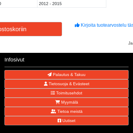
0
2012 - 2015
Kirjoita tuotearvostelu täs
stoskoriin
J
Infosivut
Palautus & Takuu
Tietosuoja & Evästeet
Toimitusehdot
Myymälä
Tietoa meistä
Uutiset