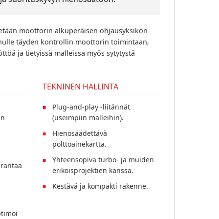
tään moottorin alkuperäisen ohjausyksikön
inulle täyden kontrollin moottorin toimintaan,
töä ja tietyissä malleissa myös sytytystä
TEKNINEN HALLINTA
Plug-and-play -liitännät
un
(useimpiin malleihin).
Hienosäädettävä
polttoainekartta.
Yhteensopiva turbo- ja muiden
rantaa
erikoisprojektien kanssa.
Kestävä ja kompakti rakenne.
timoi