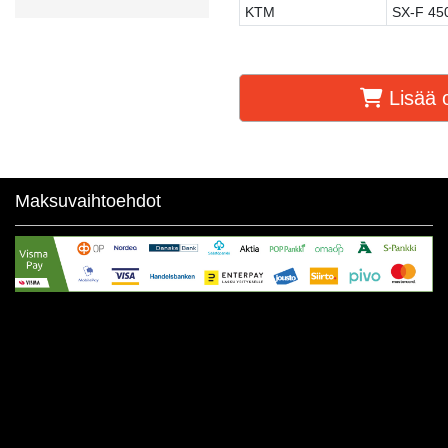
KTM
SX-F 45
Lisää o
Maksuvaihtoehdot