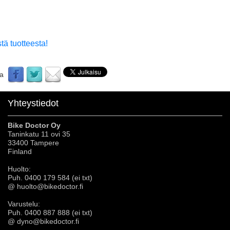
tä tuotteesta!
aa
Yhteystiedot
Bike Doctor Oy
Taninkatu 11 ovi 35
33400 Tampere
Finland
Huolto:
Puh. 0400 179 584 (ei txt)
@ huolto@bikedoctor.fi
Varustelu:
Puh. 0400 887 888 (ei txt)
@ dyno@bikedoctor.fi