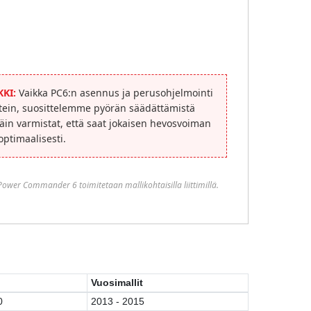
KI:
Vaikka PC6:n asennus ja perusohjelmointi
tein, suosittelemme pyörän säädättämistä
in varmistat, että saat jokaisen hevosvoiman
 optimaalisesti.
 Power Commander 6 toimitetaan mallikohtaisilla liittimillä.
Vuosimallit
0
2013 - 2015