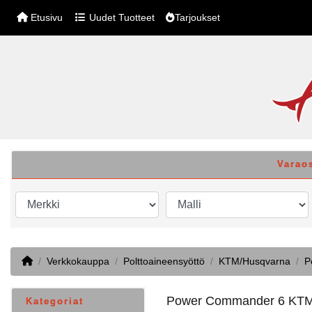
Etusivu
Uudet Tuotteet
Tarjoukset
Varao
Home
Verkkokauppa
Polttoaineensyöttö
KTM/Husqvarna
P
Power Commander 6 KTM 
Kategoriat