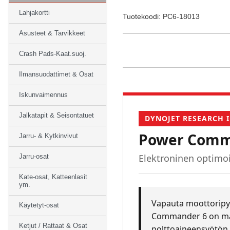
Lahjakortti
Tuotekoodi: PC6-18013
Asusteet & Tarvikkeet
Crash Pads-Kaat.suoj.
Ilmansuodattimet & Osat
Iskunvaimennus
Jalkatapit & Seisontatuet
DYNOJET RESEARCH I
Power Comm
Jarru- & Kytkinvivut
Elektroninen optimoi
Jarru-osat
Kate-osat, Katteenlasit
ym.
Vapauta moottoripyö
Käytetyt-osat
Commander 6 on mar
Ketjut / Rattaat & Osat
polttoaineensyötön 