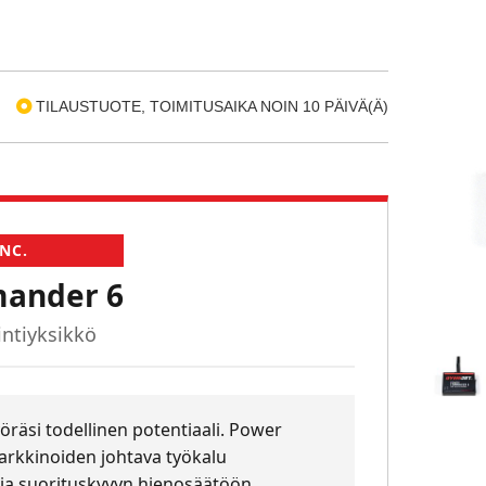
TILAUSTUOTE, TOIMITUSAIKA NOIN 10 PÄIVÄ(Ä)
NC.
ander 6
ntiyksikkö
räsi todellinen potentiaali. Power
kkinoiden johtava työkalu
ja suorituskyvyn hienosäätöön.