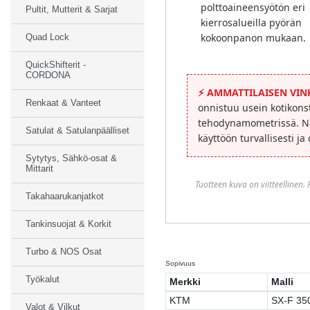
polttoaineensyötön eri
Pultit, Mutterit & Sarjat
kierrosalueilla pyörän
kokoonpanon mukaan.
Quad Lock
QuickShifterit -
CORDONA
⚡
AMMATTILAISEN VINK
Renkaat & Vanteet
onnistuu usein kotikons
tehodynamometrissä. Nä
Satulat & Satulanpäälliset
käyttöön turvallisesti ja
Sytytys, Sähkö-osat &
Mittarit
Tuotteen kuva on viitteellinen.
Takahaarukanjatkot
Tankinsuojat & Korkit
Turbo & NOS Osat
Sopivuus
Työkalut
Merkki
Malli
KTM
SX-F 35
Valot & Vilkut