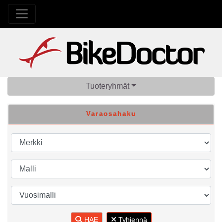
Tuoteryhmät
Varaosahaku
HAE
Tyhjennä