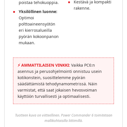
Kestävä ja kompakti
poistaa tehokuoppia.
rakenne.
Yksilöllinen luonne:
Optimoi
polttoaineensyötön
eri kierrosalueilla
pyörän kokoonpanon
mukaan.
⚡
AMMATTILAISEN VINKKI:
Vaikka PC6:n
asennus ja perusohjelmointi onnistuu usein
kotikonstein, suosittelemme pyörän
säädättämistä tehodynamometrissä. Näin
varmistat, että saat jokaisen hevosvoiman
käyttöön turvallisesti ja optimaalisesti.
Tuotteen kuva on viitteellinen. Power Commander 6 toimitetaan
mallikohtaisilla liittimillä.