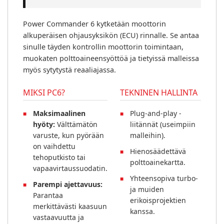
Power Commander 6 kytketään moottorin
alkuperäisen ohjausyksikön (ECU) rinnalle. Se antaa
sinulle täyden kontrollin moottorin toimintaan,
muokaten polttoaineensyöttöä ja tietyissä malleissa
myös sytytystä reaaliajassa.
MIKSI PC6?
TEKNINEN HALLINTA
Maksimaalinen
Plug-and-play -
hyöty:
Välttämätön
liitännät (useimpiin
varuste, kun pyörään
malleihin).
on vaihdettu
Hienosäädettävä
tehoputkisto tai
polttoainekartta.
vapaavirtaussuodatin.
Yhteensopiva turbo-
Parempi ajettavuus:
ja muiden
Parantaa
erikoisprojektien
merkittävästi kaasuun
kanssa.
vastaavuutta ja