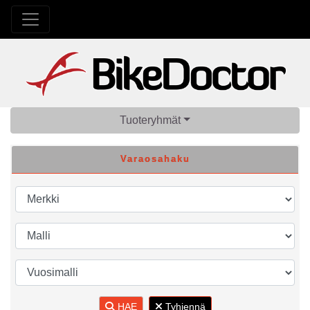
Tuoteryhmät
Varaosahaku
HAE
Tyhjennä