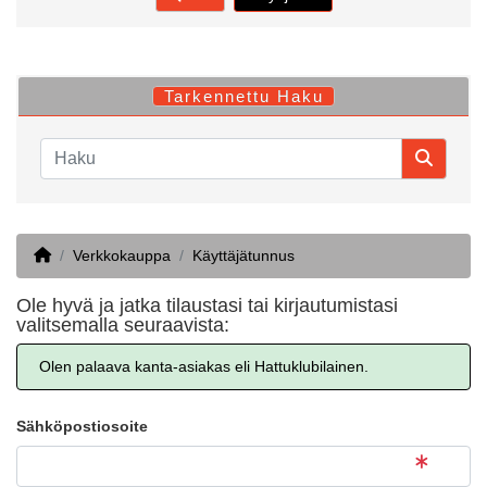
Tarkennettu Haku
Home
Verkkokauppa
Käyttäjätunnus
Ole hyvä ja jatka tilaustasi tai kirjautumistasi
valitsemalla seuraavista:
Olen palaava kanta-asiakas eli Hattuklubilainen.
Sähköpostiosoite