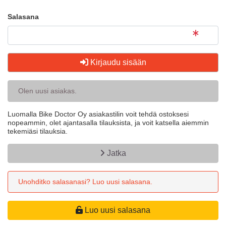
Salasana
Kirjaudu sisään
Olen uusi asiakas.
Luomalla Bike Doctor Oy asiakastilin voit tehdä ostoksesi
nopeammin, olet ajantasalla tilauksista, ja voit katsella aiemmin
tekemiäsi tilauksia.
Jatka
Unohditko salasanasi? Luo uusi salasana.
Luo uusi salasana