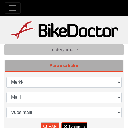
Tuoteryhmät
Varaosahaku
HAE
Tyhjennä