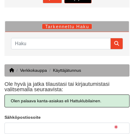
Tarkennettu Haku
Home
Verkkokauppa
Käyttäjätunnus
Ole hyvä ja jatka tilaustasi tai kirjautumistasi
valitsemalla seuraavista:
Olen palaava kanta-asiakas eli Hattuklubilainen.
Sähköpostiosoite