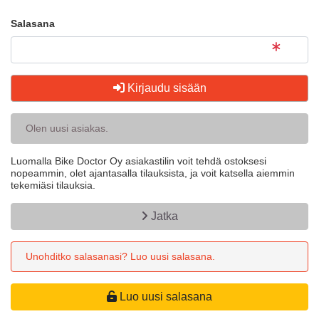
Salasana
Kirjaudu sisään
Olen uusi asiakas.
Luomalla Bike Doctor Oy asiakastilin voit tehdä ostoksesi
nopeammin, olet ajantasalla tilauksista, ja voit katsella aiemmin
tekemiäsi tilauksia.
Jatka
Unohditko salasanasi? Luo uusi salasana.
Luo uusi salasana