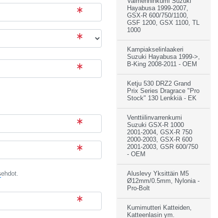
Vaimenninkumi Suzuki
Hayabusa 1999-2007,
GSX-R 600/750/1100,
GSF 1200, GSX 1100, TL
1000
Kampiakselinlaakeri
Suzuki Hayabusa 1999->,
B-King 2008-2011 - OEM
Ketju 530 DRZ2 Grand
Prix Series Dragrace "Pro
Stock" 130 Lenkkiä - EK
Venttiilinvarrenkumi
Suzuki GSX-R 1000
2001-2004, GSX-R 750
2000-2003, GSX-R 600
2001-2003, GSR 600/750
- OEM
Aluslevy Yksittäin M5
s
ehdot.
Ø12mm/0.5mm, Nylonia -
Pro-Bolt
Kumimutteri Katteiden,
Katteenlasin ym.