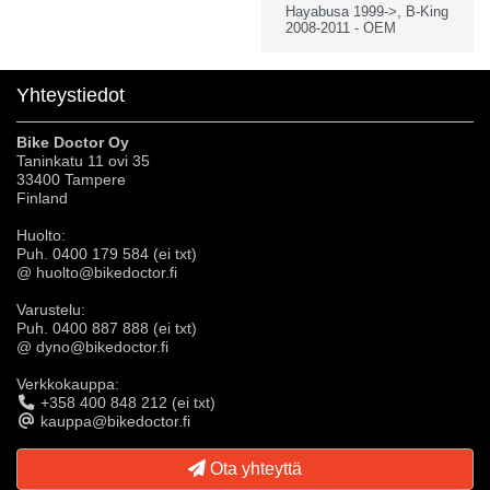
Hayabusa 1999->, B-King
2008-2011 - OEM
Yhteystiedot
Bike Doctor Oy
Taninkatu 11 ovi 35
33400 Tampere
Finland
Huolto:
Puh. 0400 179 584 (ei txt)
@ huolto@bikedoctor.fi
Varustelu:
Puh. 0400 887 888 (ei txt)
@ dyno@bikedoctor.fi
Verkkokauppa:
+358 400 848 212 (ei txt)
kauppa@bikedoctor.fi
Ota yhteyttä