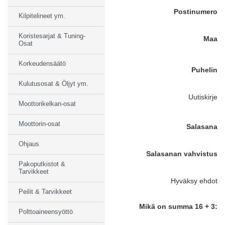
Postinumero
Kilpitelineet ym.
Koristesarjat & Tuning-
Maa
Osat
Korkeudensäätö
Puhelin
Kulutusosat & Öljyt ym.
Uutiskirje
Moottorikelkan-osat
Moottorin-osat
Salasana
Ohjaus
Salasanan vahvistus
Pakoputkistot &
Tarvikkeet
Hyväksy ehdot
Peilit & Tarvikkeet
Mikä on summa 16 + 3:
Polttoaineensyöttö