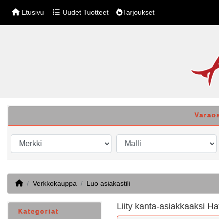
Etusivu
Uudet Tuotteet
Tarjoukset
Varao
Home
Verkkokauppa
Luo asiakastili
Liity kanta-asiakkaaksi Ha
Kategoriat