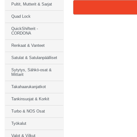
Pultit, Mutterit & Sarjat
Quad Lock
QuickShifterit -
CORDONA
Renkaat & Vanteet
Satulat & Satulanpäälliset
Sytytys, Sähkö-osat &
Mittarit
Takahaarukanjatkot
Tankinsuojat & Korkit
Turbo & NOS Osat
Työkalut
Valot & Vilkut