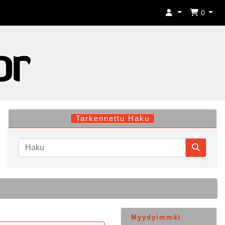
0
Tarkennettu Haku
Myydyimmät