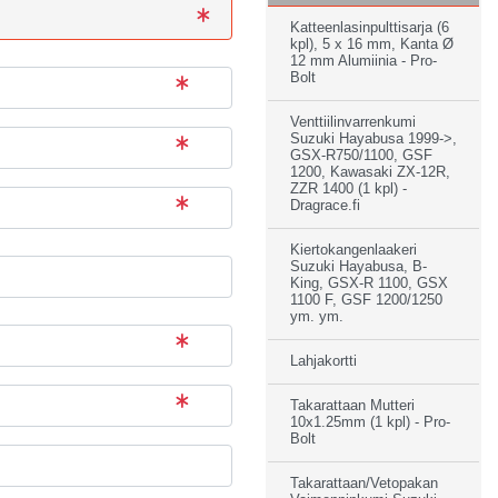
Katteenlasinpulttisarja (6
kpl), 5 x 16 mm, Kanta Ø
12 mm Alumiinia - Pro-
Bolt
Venttiilinvarrenkumi
Suzuki Hayabusa 1999->,
GSX-R750/1100, GSF
1200, Kawasaki ZX-12R,
ZZR 1400 (1 kpl) -
Dragrace.fi
Kiertokangenlaakeri
Suzuki Hayabusa, B-
King, GSX-R 1100, GSX
1100 F, GSF 1200/1250
ym. ym.
Lahjakortti
Takarattaan Mutteri
10x1.25mm (1 kpl) - Pro-
Bolt
Takarattaan/Vetopakan