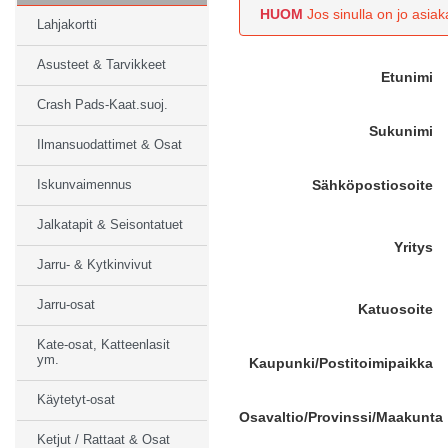
HUOM
Jos sinulla on jo asiaka
Lahjakortti
Asusteet & Tarvikkeet
Etunimi
Crash Pads-Kaat.suoj.
Sukunimi
Ilmansuodattimet & Osat
Sähköpostiosoite
Iskunvaimennus
Jalkatapit & Seisontatuet
Yritys
Jarru- & Kytkinvivut
Jarru-osat
Katuosoite
Kate-osat, Katteenlasit
ym.
Kaupunki/Postitoimipaikka
Käytetyt-osat
Osavaltio/Provinssi/Maakunta
Ketjut / Rattaat & Osat