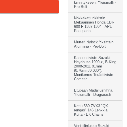
kiinnitykseen, Yleismalli -
Pro-Bolt
Nokkaketjunkiristin
Mekaaninen Honda CBR
600 F 1987-1994 - APE
Raceparts
Mutteri Nylock Yksittäin,
Alumiinia - Pro-Bolt
Kannentiiviste Suzuki
Hayabusa 1999->, B-King
2008-2011 81mm
(0.76mm/0.030"),
Monikerros Terästiiviste -
Cometic
Etupään Madallushihna,
Yleismalli - Dragrace.fi
Ketju 530 ZVX3 "QX-
rengas" 146 Lenkkiä
Kulta - EK Chains
Venttiilinlukko Suzuki