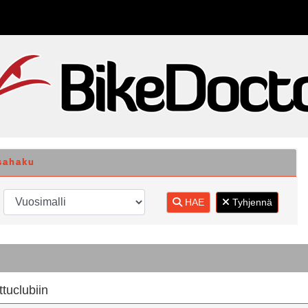
sahaku
HAE
Tyhjennä
ttuclubiin