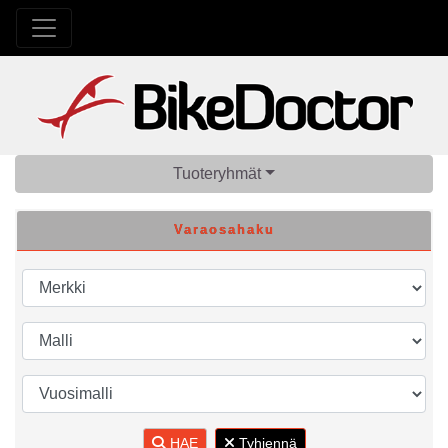
Tuoteryhmät
Varaosahaku
HAE
Tyhjennä