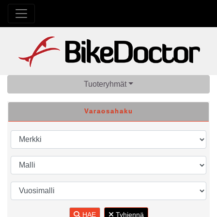
Tuoteryhmät
Varaosahaku
HAE
Tyhjennä