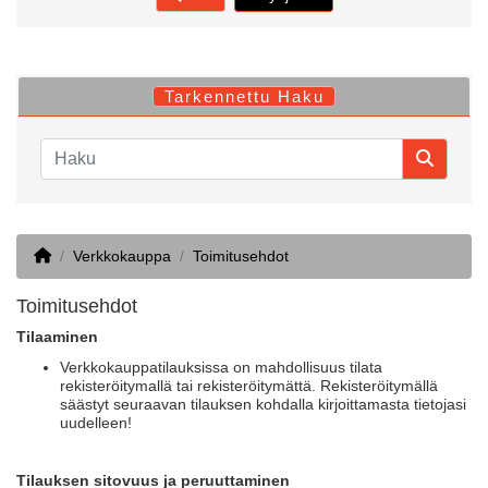
Tarkennettu Haku
Home
Verkkokauppa
Toimitusehdot
Toimitusehdot
Tilaaminen
Verkkokauppatilauksissa on mahdollisuus tilata
rekisteröitymallä tai rekisteröitymättä. Rekisteröitymällä
säästyt seuraavan tilauksen kohdalla kirjoittamasta tietojasi
uudelleen!
Tilauksen sitovuus ja peruuttaminen