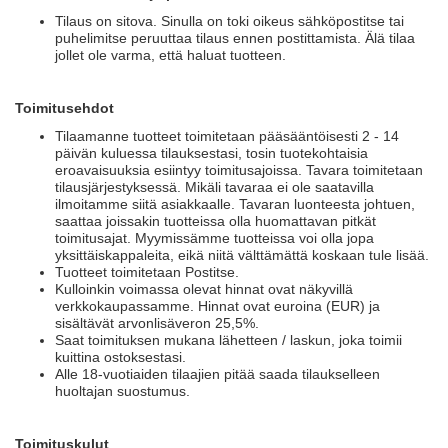
Tilaus on sitova. Sinulla on toki oikeus sähköpostitse tai
puhelimitse peruuttaa tilaus ennen postittamista. Älä tilaa
jollet ole varma, että haluat tuotteen.
Toimitusehdot
Tilaamanne tuotteet toimitetaan pääsääntöisesti 2 - 14
päivän kuluessa tilauksestasi, tosin tuotekohtaisia
eroavaisuuksia esiintyy toimitusajoissa. Tavara toimitetaan
tilausjärjestyksessä. Mikäli tavaraa ei ole saatavilla
ilmoitamme siitä asiakkaalle. Tavaran luonteesta johtuen,
saattaa joissakin tuotteissa olla huomattavan pitkät
toimitusajat. Myymissämme tuotteissa voi olla jopa
yksittäiskappaleita, eikä niitä välttämättä koskaan tule lisää.
Tuotteet toimitetaan Postitse.
Kulloinkin voimassa olevat hinnat ovat näkyvillä
verkkokaupassamme. Hinnat ovat euroina (EUR) ja
sisältävät arvonlisäveron 25,5%.
Saat toimituksen mukana lähetteen / laskun, joka toimii
kuittina ostoksestasi.
Alle 18-vuotiaiden tilaajien pitää saada tilaukselleen
huoltajan suostumus.
Toimituskulut