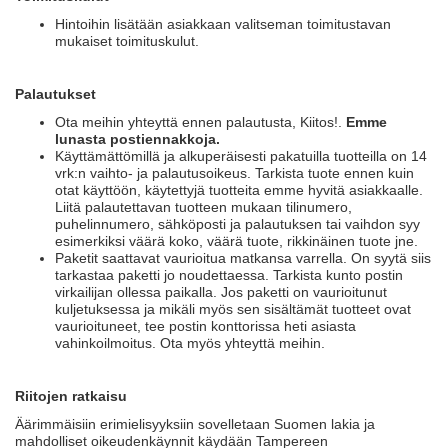
Hintoihin lisätään asiakkaan valitseman toimitustavan
mukaiset toimituskulut.
Palautukset
Ota meihin yhteyttä ennen palautusta, Kiitos!.
Emme
lunasta postiennakkoja.
Käyttämättömillä ja alkuperäisesti pakatuilla tuotteilla on 14
vrk:n vaihto- ja palautusoikeus. Tarkista tuote ennen kuin
otat käyttöön, käytettyjä tuotteita emme hyvitä asiakkaalle.
Liitä palautettavan tuotteen mukaan tilinumero,
puhelinnumero, sähköposti ja palautuksen tai vaihdon syy
esimerkiksi väärä koko, väärä tuote, rikkinäinen tuote jne.
Paketit saattavat vaurioitua matkansa varrella. On syytä siis
tarkastaa paketti jo noudettaessa. Tarkista kunto postin
virkailijan ollessa paikalla. Jos paketti on vaurioitunut
kuljetuksessa ja mikäli myös sen sisältämät tuotteet ovat
vaurioituneet, tee postin konttorissa heti asiasta
vahinkoilmoitus. Ota myös yhteyttä meihin.
Riitojen ratkaisu
Äärimmäisiin erimielisyyksiin sovelletaan Suomen lakia ja
mahdolliset oikeudenkäynnit käydään Tampereen