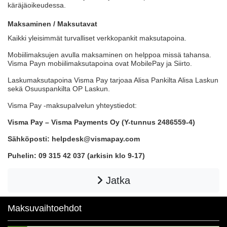
käräjäoikeudessa.
Maksaminen / Maksutavat
Kaikki yleisimmät turvalliset verkkopankit maksutapoina.
Mobiilimaksujen avulla maksaminen on helppoa missä tahansa.
Visma Payn mobiilimaksutapoina ovat MobilePay ja Siirto.
Laskumaksutapoina Visma Pay tarjoaa Alisa Pankilta Alisa Laskun
sekä Osuuspankilta OP Laskun.
Visma Pay -maksupalvelun yhteystiedot:
Visma Pay – Visma Payments Oy (Y-tunnus 2486559-4)
Sähköposti: helpdesk@vismapay.com
Puhelin: 09 315 42 037 (arkisin klo 9-17)
Jatka
Maksuvaihtoehdot