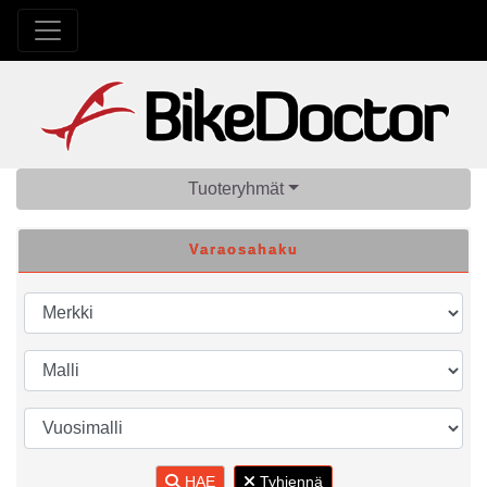
Tuoteryhmät
Varaosahaku
HAE
Tyhjennä