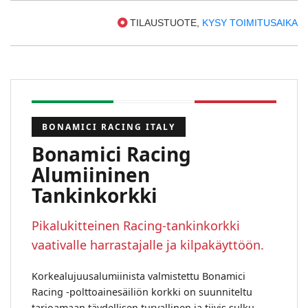
TILAUSTUOTE,
KYSY TOIMITUSAIKA
BONAMICI RACING ITALY
Bonamici Racing
Alumiininen
Tankinkorkki
Pikalukitteinen Racing-tankinkorkki
vaativalle harrastajalle ja kilpakäyttöön.
Korkealujuusalumiinista valmistettu Bonamici
Racing -polttoainesäiliön korkki on suunniteltu
tarjoamaan täydellisen turvallinen ja tiivis sulku.