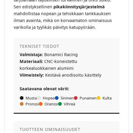
Sen edistyksellinen
pikakiinnitysjärjestelmä
mahdollistaa nopean ja tehokkaan tankkauksen
ilman avainta, mikä on korvaamaton ominaisuus
varikolla ja tyylikäs päivitys katupyörään.
TEKNISET TIEDOT
Valmistaja:
Bonamici Racing
Materiaali:
CNC-koneistettu
korkealuokkainen alumiini
Viimeistely:
Kestävä anodisoitu käsittely
Saatavana olevat värit:
Musta
Hopea
Sininen
Punainen
Kulta
Pronssi
Oranssi
Vihreä
TUOTTEEN OMINAISUUDET