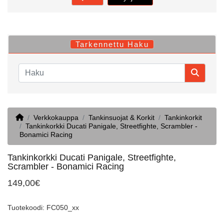
Tarkennettu Haku
Home
Verkkokauppa
Tankinsuojat & Korkit
Tankinkorkit
Tankinkorkki Ducati Panigale, Streetfighte, Scrambler -
Bonamici Racing
Tankinkorkki Ducati Panigale, Streetfighte,
Scrambler - Bonamici Racing
149,00€
Tuotekoodi: FC050_xx