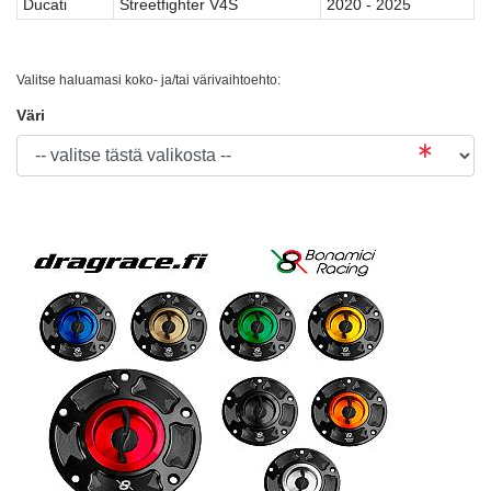
Ducati
Streetfighter V4S
2020 - 2025
Valitse haluamasi koko- ja/tai värivaihtoehto:
Väri