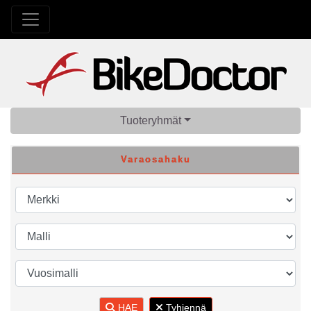
Tuoteryhmät
Varaosahaku
HAE
Tyhjennä