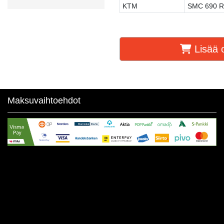
KTM
SMC 690 R
Lisää o
Maksuvaihtoehdot