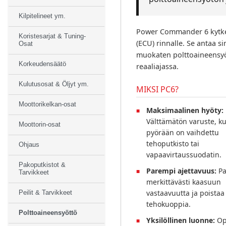
Kilpitelineet ym.
Power Commander 6 kytke
Koristesarjat & Tuning-
(ECU) rinnalle. Se antaa s
Osat
muokaten polttoaineensyöt
Korkeudensäätö
reaaliajassa.
Kulutusosat & Öljyt ym.
MIKSI PC6?
Moottorikelkan-osat
Maksimaalinen hyöty:
Välttämätön varuste, k
Moottorin-osat
pyörään on vaihdettu
tehoputkisto tai
Ohjaus
vapaavirtaussuodatin.
Pakoputkistot &
Parempi ajettavuus:
Pa
Tarvikkeet
merkittävästi kaasuun
vastaavuutta ja poistaa
Peilit & Tarvikkeet
tehokuoppia.
Polttoaineensyöttö
Yksilöllinen luonne:
Op