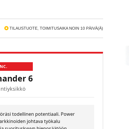
TILAUSTUOTE, TOIMITUSAIKA NOIN 10 PÄIVÄ(Ä)
NC.
ander 6
ntiyksikkö
räsi todellinen potentiaali. Power
kkinoiden johtava työkalu
ja suorituskyvyn hienosäätöön.