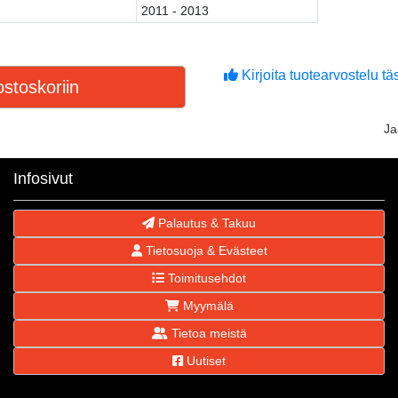
2011 - 2013
Kirjoita tuotearvostelu täs
stoskoriin
J
Infosivut
Palautus & Takuu
Tietosuoja & Evästeet
Toimitusehdot
Myymälä
Tietoa meistä
Uutiset