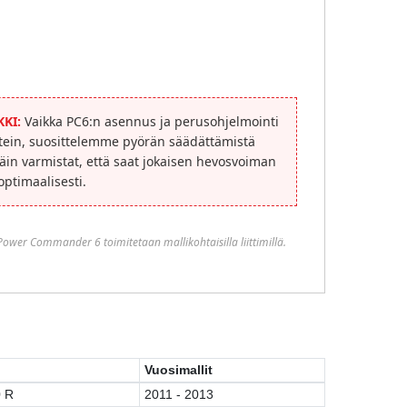
KI:
Vaikka PC6:n asennus ja perusohjelmointi
tein, suosittelemme pyörän säädättämistä
in varmistat, että saat jokaisen hevosvoiman
 optimaalisesti.
 Power Commander 6 toimitetaan mallikohtaisilla liittimillä.
Vuosimallit
0 R
2011 - 2013