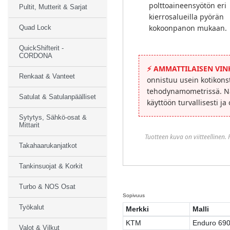
polttoaineensyötön eri
Pultit, Mutterit & Sarjat
kierrosalueilla pyörän
kokoonpanon mukaan.
Quad Lock
QuickShifterit -
CORDONA
⚡
AMMATTILAISEN VINK
Renkaat & Vanteet
onnistuu usein kotikons
tehodynamometrissä. Nä
Satulat & Satulanpäälliset
käyttöön turvallisesti ja
Sytytys, Sähkö-osat &
Mittarit
Tuotteen kuva on viitteellinen.
Takahaarukanjatkot
Tankinsuojat & Korkit
Turbo & NOS Osat
Sopivuus
Työkalut
Merkki
Malli
KTM
Enduro 69
Valot & Vilkut