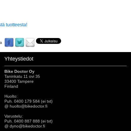
tä tuotteesta!
aa
Yhteystiedot
Bike Doctor Oy
Taninkatu 11 ovi 35
33400 Tampere
Finland
Huolto:
Puh. 0400 179 584 (ei txt)
@ huolto@bikedoctor.fi
Varustelu:
Puh. 0400 887 888 (ei txt)
@ dyno@bikedoctor.fi