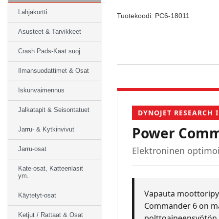
Lahjakortti
Tuotekoodi: PC6-18011
Asusteet & Tarvikkeet
Crash Pads-Kaat.suoj.
Ilmansuodattimet & Osat
Iskunvaimennus
Jalkatapit & Seisontatuet
DYNOJET RESEARCH I
Power Comm
Jarru- & Kytkinvivut
Elektroninen optimoi
Jarru-osat
Kate-osat, Katteenlasit
ym.
Vapauta moottoripyö
Käytetyt-osat
Commander 6 on mar
Ketjut / Rattaat & Osat
polttoaineensyötön 