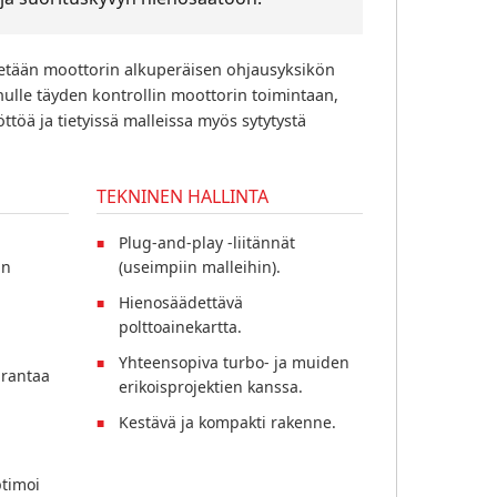
tään moottorin alkuperäisen ohjausyksikön
inulle täyden kontrollin moottorin toimintaan,
töä ja tietyissä malleissa myös sytytystä
TEKNINEN HALLINTA
Plug-and-play -liitännät
un
(useimpiin malleihin).
Hienosäädettävä
polttoainekartta.
Yhteensopiva turbo- ja muiden
rantaa
erikoisprojektien kanssa.
Kestävä ja kompakti rakenne.
timoi