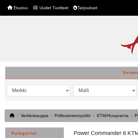
Etusivu
Uudet Tuotteet
Tarjoukset
Varao
Home
Verkkokauppa
Polttoaineensyöttö
KTM/Husqvarna
P
Power Commander 6 KTM 
Kategoriat