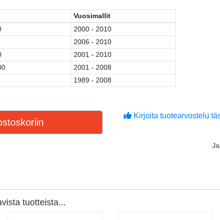
Vuosimallit
0
2000 - 2010
2006 - 2010
0
2001 - 2010
00
2001 - 2008
1989 - 2008
Kirjoita tuotearvostelu täs
stoskoriin
J
ista tuotteista...