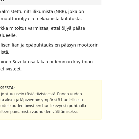
almistettu nitriilikumista (NBR), joka on
moottoriöljyä ja mekaanista kulutusta.
kka mitoitus varmistaa, ettei öljyä pääse
lueelle.
lisen lian ja epäpuhtauksien pääsyn moottorin
istä.
äinen Suzuki-osa takaa pidemmän käyttöiän
etiivisteet.
SESTA:
johtuu usein tästä tiivisteestä. Ennen uuden
a akseli ja läpiviennin ympäristö huolellisesti
 Voitele uuden tiivisteen huuli kevyesti puhtaalla
lleen painamista vaurioiden välttämiseksi.