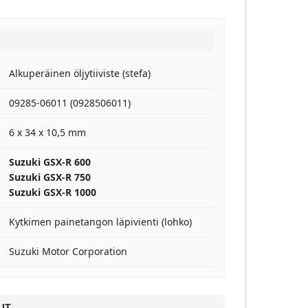
Alkuperäinen öljytiiviste (stefa)
09285-06011 (0928506011)
6 x 34 x 10,5 mm
Suzuki GSX-R 600
Suzuki GSX-R 750
Suzuki GSX-R 1000
Kytkimen painetangon läpivienti (lohko)
Suzuki Motor Corporation
UT