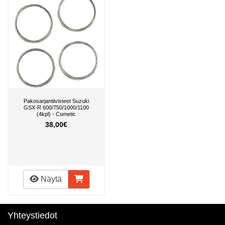
Pakosarjantiivisteet Suzuki
GSX-R 600/750/1000/1100
(4kpl) - Cometic
38,00€
Näytä
Yhteystiedot