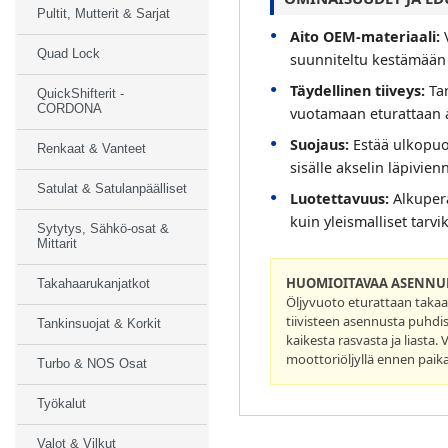
Pultit, Mutterit & Sarjat
Aito OEM-materiaali:
V
Quad Lock
suunniteltu kestämään 
Täydellinen tiiveys:
Tar
QuickShifterit -
CORDONA
vuotamaan eturattaan a
Suojaus:
Estää ulkopuo
Renkaat & Vanteet
sisälle akselin läpivienn
Satulat & Satulanpäälliset
Luotettavuus:
Alkuper
kuin yleismalliset tarvik
Sytytys, Sähkö-osat &
Mittarit
HUOMIOITAVAA ASENNUK
Takahaarukanjatkot
Öljyvuoto eturattaan takaa 
tiivisteen asennusta puhdist
Tankinsuojat & Korkit
kaikesta rasvasta ja liasta.
moottoriöljyllä ennen paika
Turbo & NOS Osat
Työkalut
Valot & Vilkut