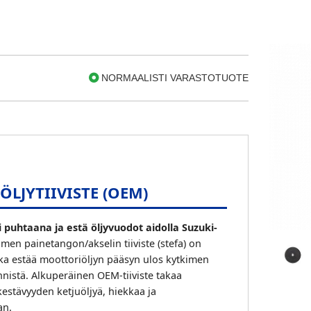
NORMAALISTI VARASTOTUOTE
LJYTIIVISTE (OEM)
 puhtaana ja estä öljyvuodot aidolla Suzuki-
men painetangon/akselin tiiviste (stefa) on
oka estää moottoriöljyn pääsyn ulos kytkimen
nistä. Alkuperäinen OEM-tiiviste takaa
kestävyyden ketjuöljyä, hiekkaa ja
an.