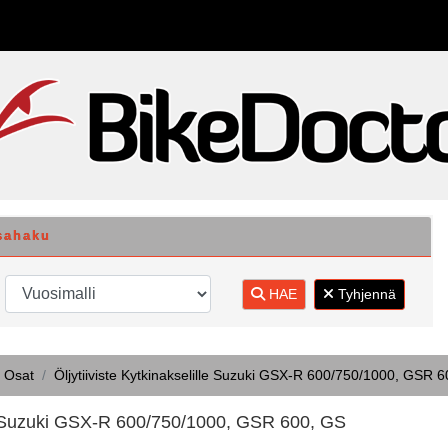
sahaku
HAE
Tyhjennä
 Osat
Öljytiiviste Kytkinakselille Suzuki GSX-R 600/750/1000, GSR
lle Suzuki GSX-R 600/750/1000, GSR 600, GS