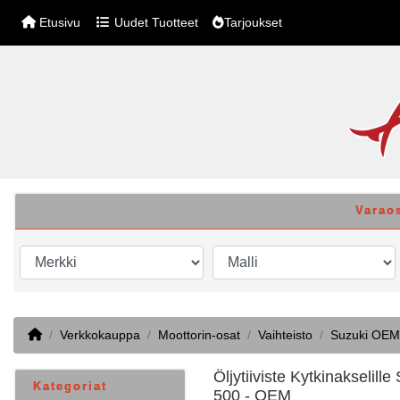
Etusivu
Uudet Tuotteet
Tarjoukset
Varao
Home
Verkkokauppa
Moottorin-osat
Vaihteisto
Suzuki OEM
Öljytiiviste Kytkinakseli
Kategoriat
500 - OEM