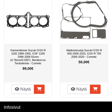
Kannentiiviste Suzuki GSX-R
Alatiivistesarja Suzuki GSX-R
1100 1989-1992, GSF 1200
600 2006-2020, GSX-R 750
1996-2006 81mm
2006-2020 - Cometic
(0.76mm/0.030"), Monikerros
50,00€
Terästiiviste - Cometic
99,00€
Näytä
Näytä
Infosivut