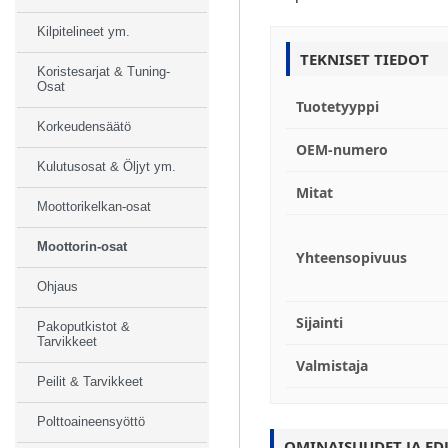
Kilpitelineet ym.
TEKNISET TIEDOT
Koristesarjat & Tuning-
Osat
Tuotetyyppi
Korkeudensäätö
OEM-numero
Kulutusosat & Öljyt ym.
Mitat
Moottorikelkan-osat
Moottorin-osat
Yhteensopivuus
Ohjaus
Sijainti
Pakoputkistot &
Tarvikkeet
Valmistaja
Peilit & Tarvikkeet
Polttoaineensyöttö
OMINAISUUDET JA ED