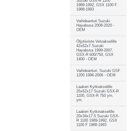
Suzuki GSX-R 1100
1989-1992, GSX 1100 F
1988-1993
Vaihdeanturi Suzuki
Hayabusa 2008-2020 -
OEM
Öljytiiviste Vetoakselille
42x62x7 Suzuki
Hayabusa 1999-2007,
GSX-R 600/750, GSX
1400 - OEM
Vaihdeanturi, Suzuki GSF
1200 1996-2006 - OEM
Laakeri Kytkiakselille
25x62x17 Suzuki GSX-R
1100, GSX-R 750 ym.
ym.
Laakeri Kytkinakselille
20x34x17.5 Suzuki GSX-
R 1100 1989-1992, GSX
1100 F 1988-1993