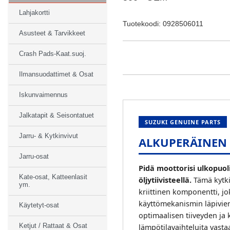
Lahjakortti
Tuotekoodi: 0928506011
Asusteet & Tarvikkeet
Crash Pads-Kaat.suoj.
Ilmansuodattimet & Osat
Iskunvaimennus
Jalkatapit & Seisontatuet
SUZUKI GENUINE PARTS
Jarru- & Kytkinvivut
ALKUPERÄINEN Ö
Jarru-osat
Pidä moottorisi ulkopuoli
Kate-osat, Katteenlasit
öljytiivisteellä.
Tämä kytki
ym.
kriittinen komponentti, j
käyttömekanismin läpivien
Käytetyt-osat
optimaalisen tiiveyden ja 
Ketjut / Rattaat & Osat
lämpötilavaihteluita vasta