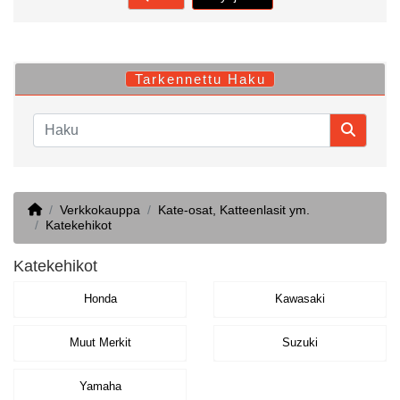
Tarkennettu Haku
Home
Verkkokauppa
Kate-osat, Katteenlasit ym.
Katekehikot
Katekehikot
Honda
Kawasaki
Muut Merkit
Suzuki
Yamaha