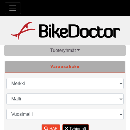
Tuoteryhmät
Varaosahaku
HAE
Tyhjennä