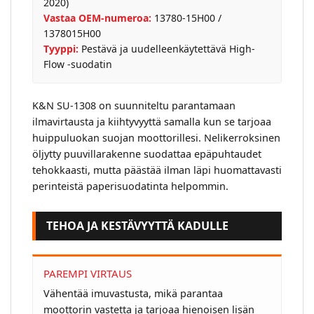
2020)
Vastaa OEM-numeroa:
13780-15H00 /
1378015H00
Tyyppi:
Pestävä ja uudelleenkäytettävä High-
Flow -suodatin
K&N SU-1308 on suunniteltu parantamaan
ilmavirtausta ja kiihtyvyyttä samalla kun se tarjoaa
huippuluokan suojan moottorillesi. Nelikerroksinen
öljytty puuvillarakenne suodattaa epäpuhtaudet
tehokkaasti, mutta päästää ilman läpi huomattavasti
perinteistä paperisuodatinta helpommin.
TEHOA JA KESTÄVYYTTÄ KADULLE
PAREMPI VIRTAUS
Vähentää imuvastusta, mikä parantaa
moottorin vastetta ja tarjoaa hienoisen lisän