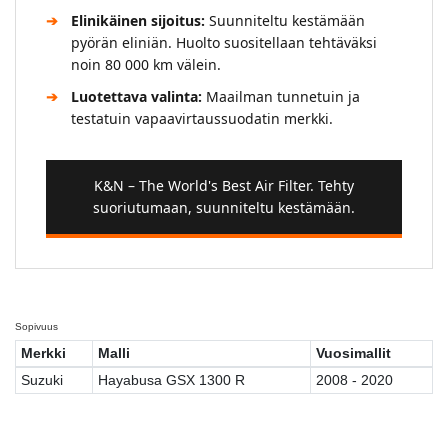
Elinikäinen sijoitus:
Suunniteltu kestämään
pyörän eliniän. Huolto suositellaan tehtäväksi
noin 80 000 km välein.
Luotettava valinta:
Maailman tunnetuin ja
testatuin vapaavirtaussuodatin merkki.
K&N – The World's Best Air Filter. Tehty
suoriutumaan, suunniteltu kestämään.
Sopivuus
Merkki
Malli
Vuosimallit
Suzuki
Hayabusa GSX 1300 R
2008 - 2020