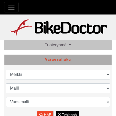
Tuoteryhmät
Varaosahaku
HAE
Tyhjennä