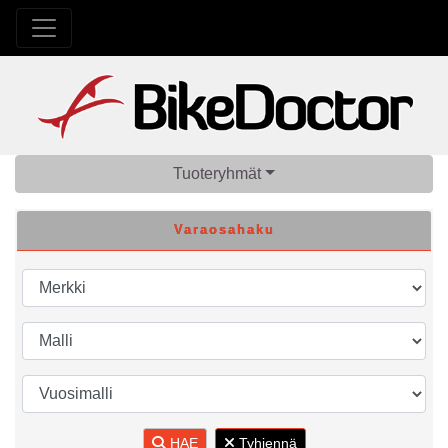
Tuoteryhmät
Varaosahaku
HAE
Tyhjennä