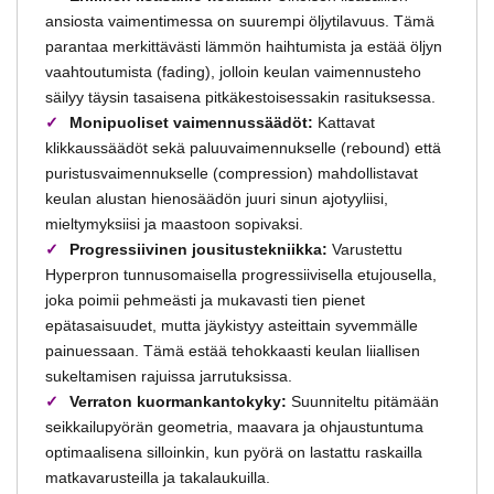
ansiosta vaimentimessa on suurempi öljytilavuus. Tämä
parantaa merkittävästi lämmön haihtumista ja estää öljyn
vaahtoutumista (fading), jolloin keulan vaimennusteho
säilyy täysin tasaisena pitkäkestoisessakin rasituksessa.
Monipuoliset vaimennussäädöt:
Kattavat
klikkaussäädöt sekä paluuvaimennukselle (rebound) että
puristusvaimennukselle (compression) mahdollistavat
keulan alustan hienosäädön juuri sinun ajotyyliisi,
mieltymyksiisi ja maastoon sopivaksi.
Progressiivinen jousitustekniikka:
Varustettu
Hyperpron tunnusomaisella progressiivisella etujousella,
joka poimii pehmeästi ja mukavasti tien pienet
epätasaisuudet, mutta jäykistyy asteittain syvemmälle
painuessaan. Tämä estää tehokkaasti keulan liiallisen
sukeltamisen rajuissa jarrutuksissa.
Verraton kuormankantokyky:
Suunniteltu pitämään
seikkailupyörän geometria, maavara ja ohjaustuntuma
optimaalisena silloinkin, kun pyörä on lastattu raskailla
matkavarusteilla ja takalaukuilla.