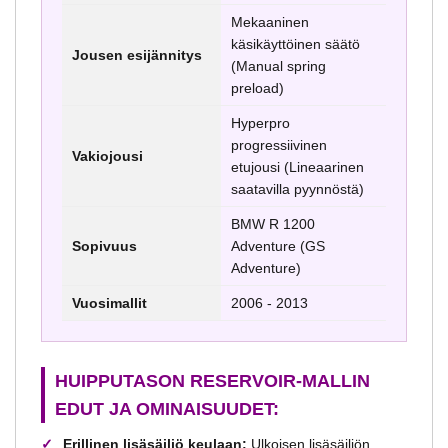
Mekaaninen
käsikäyttöinen säätö
Jousen esijännitys
(Manual spring
preload)
Hyperpro
progressiivinen
Vakiojousi
etujousi (Lineaarinen
saatavilla pyynnöstä)
BMW R 1200
Sopivuus
Adventure (GS
Adventure)
Vuosimallit
2006 - 2013
HUIPPUTASON RESERVOIR-MALLIN
EDUT JA OMINAISUUDET:
Erillinen lisäsäiliö keulaan:
Ulkoisen lisäsäiliön