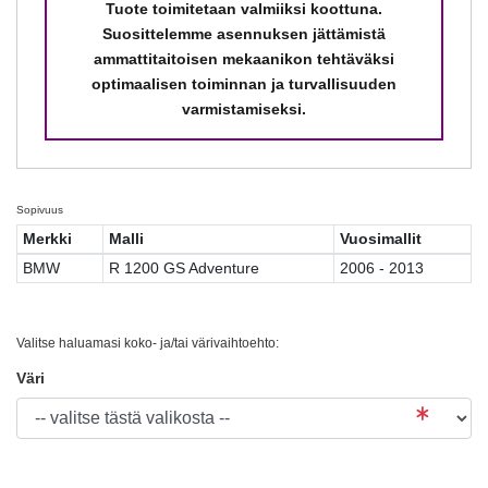
Tuote toimitetaan valmiiksi koottuna.
Suosittelemme asennuksen jättämistä
ammattitaitoisen mekaanikon tehtäväksi
optimaalisen toiminnan ja turvallisuuden
varmistamiseksi.
Sopivuus
Merkki
Malli
Vuosimallit
BMW
R 1200 GS Adventure
2006 - 2013
Valitse haluamasi koko- ja/tai värivaihtoehto:
Väri