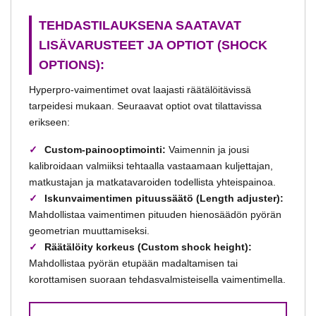
TEHDASTILAUKSENA SAATAVAT
LISÄVARUSTEET JA OPTIOT (SHOCK
OPTIONS):
Hyperpro-vaimentimet ovat laajasti räätälöitävissä
tarpeidesi mukaan. Seuraavat optiot ovat tilattavissa
erikseen:
Custom-painooptimointi:
Vaimennin ja jousi
kalibroidaan valmiiksi tehtaalla vastaamaan kuljettajan,
matkustajan ja matkatavaroiden todellista yhteispainoa.
Iskunvaimentimen pituussäätö (Length adjuster):
Mahdollistaa vaimentimen pituuden hienosäädön pyörän
geometrian muuttamiseksi.
Räätälöity korkeus (Custom shock height):
Mahdollistaa pyörän etupään madaltamisen tai
korottamisen suoraan tehdasvalmisteisella vaimentimella.