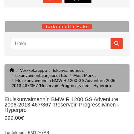
Tarkennettu Haku
Home
Verkkokauppa
Iskunvaimennus
Iskunvaimentajanjouset Etu
Muut Merkit
Etuiskunvaimennin BMW R 1200 GS Adventure 2006-
2013 467/367 'Reservoir' Progressiivinen - Hyperpro
Etuiskunvaimennin BMW R 1200 GS Adventure
2006-2013 467/367 'Reservoir' Progressiivinen -
Hyperpro
999,00€
Tuotekoodi: BM12+7AB