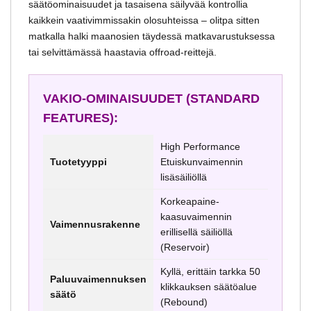
säätöominaisuudet ja tasaisena säilyvää kontrollia
kaikkein vaativimmissakin olosuhteissa – olitpa sitten
matkalla halki maanosien täydessä matkavarustuksessa
tai selvittämässä haastavia offroad-reittejä.
VAKIO-OMINAISUUDET (STANDARD
FEATURES):
High Performance
Tuotetyyppi
Etuiskunvaimennin
lisäsäiliöllä
Korkeapaine-
kaasuvaimennin
Vaimennusrakenne
erillisellä säiliöllä
(Reservoir)
Kyllä, erittäin tarkka 50
Paluuvaimennuksen
klikkauksen säätöalue
säätö
(Rebound)