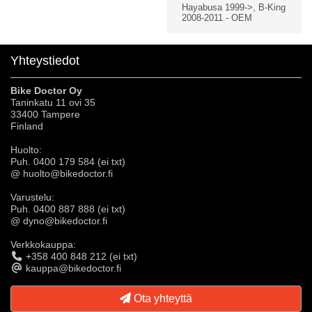
Hayabusa 1999->, B-King
2008-2011 - OEM
Yhteystiedot
Bike Doctor Oy
Taninkatu 11 ovi 35
33400 Tampere
Finland
Huolto:
Puh. 0400 179 584 (ei txt)
@ huolto@bikedoctor.fi
Varustelu:
Puh. 0400 887 888 (ei txt)
@ dyno@bikedoctor.fi
Verkkokauppa:
+358 400 848 212 (ei txt)
kauppa@bikedoctor.fi
Ota yhteyttä