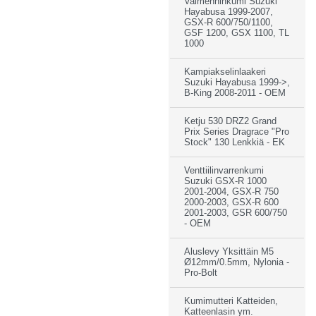
Vaimenninkumi Suzuki
Hayabusa 1999-2007,
GSX-R 600/750/1100,
GSF 1200, GSX 1100, TL
1000
Kampiakselinlaakeri
Suzuki Hayabusa 1999->,
B-King 2008-2011 - OEM
Ketju 530 DRZ2 Grand
Prix Series Dragrace "Pro
Stock" 130 Lenkkiä - EK
Venttiilinvarrenkumi
Suzuki GSX-R 1000
2001-2004, GSX-R 750
2000-2003, GSX-R 600
2001-2003, GSR 600/750
- OEM
Aluslevy Yksittäin M5
Ø12mm/0.5mm, Nylonia -
Pro-Bolt
Kumimutteri Katteiden,
Katteenlasin ym.