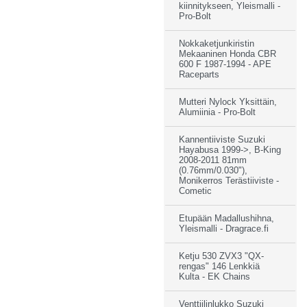
kiinnitykseen, Yleismalli -
Pro-Bolt
Nokkaketjunkiristin
Mekaaninen Honda CBR
600 F 1987-1994 - APE
Raceparts
Mutteri Nylock Yksittäin,
Alumiinia - Pro-Bolt
Kannentiiviste Suzuki
Hayabusa 1999->, B-King
2008-2011 81mm
(0.76mm/0.030"),
Monikerros Terästiiviste -
Cometic
Etupään Madallushihna,
Yleismalli - Dragrace.fi
Ketju 530 ZVX3 "QX-
rengas" 146 Lenkkiä
Kulta - EK Chains
Venttiilinlukko Suzuki