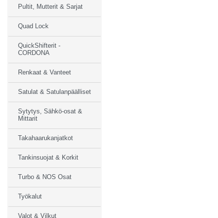
Pultit, Mutterit & Sarjat
Quad Lock
QuickShifterit -
CORDONA
Renkaat & Vanteet
Satulat & Satulanpäälliset
Sytytys, Sähkö-osat &
Mittarit
Takahaarukanjatkot
Tankinsuojat & Korkit
Turbo & NOS Osat
Työkalut
Valot & Vilkut