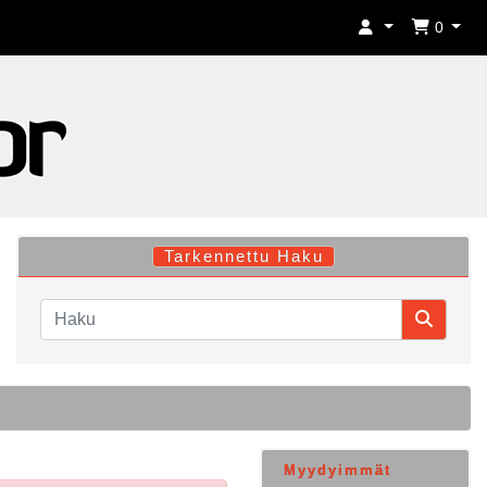
0
Tarkennettu Haku
Myydyimmät