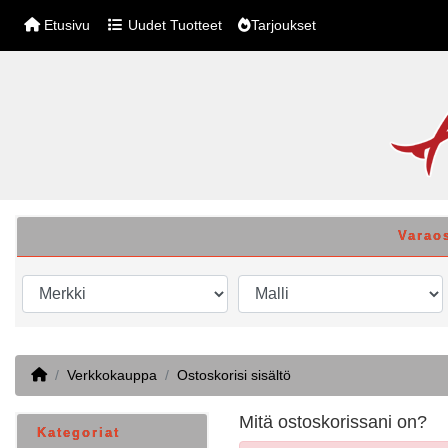
Etusivu
Uudet Tuotteet
Tarjoukset
Varao
Home
Verkkokauppa
Ostoskorisi sisältö
Mitä ostoskorissani on?
Kategoriat