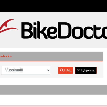
sahaku
HAE
Tyhjennä