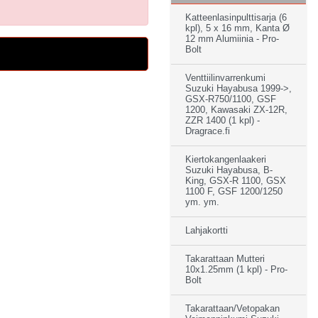
Katteenlasinpulttisarja (6
kpl), 5 x 16 mm, Kanta Ø
12 mm Alumiinia - Pro-
Bolt
Venttiilinvarrenkumi
Suzuki Hayabusa 1999->,
GSX-R750/1100, GSF
1200, Kawasaki ZX-12R,
ZZR 1400 (1 kpl) -
Dragrace.fi
Kiertokangenlaakeri
Suzuki Hayabusa, B-
King, GSX-R 1100, GSX
1100 F, GSF 1200/1250
ym. ym.
Lahjakortti
Takarattaan Mutteri
10x1.25mm (1 kpl) - Pro-
Bolt
Takarattaan/Vetopakan